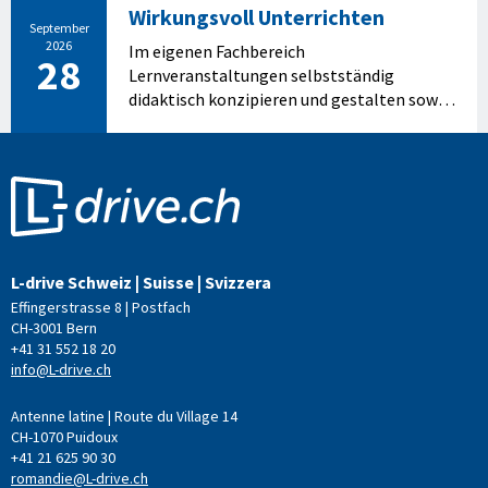
Wirkungsvoll Unterrichten
September
2026
Im eigenen Fachbereich
28
Lernveranstaltungen selbstständig
didaktisch konzipieren und gestalten sowie
den Lernerfolg überprüfen.
L-drive Schweiz | Suisse | Svizzera
Effingerstrasse 8 | Postfach
CH-3001 Bern
+41 31 552 18 20
info@L-drive.ch
Antenne latine | Route du Village 14
CH-1070 Puidoux
+41 21 625 90 30
romandie@L-drive.ch