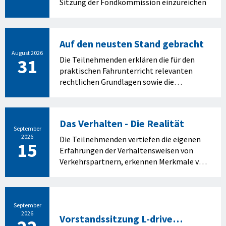
Sitzung der Fondkommission einzureichen
Auf den neusten Stand gebracht
August 2026
31
Die Teilnehmenden erklären die für den
praktischen Fahrunterricht relevanten
rechtlichen Grundlagen sowie die
gesetzlichen Neuerungen und
beschreiben die wichtigsten Komfort- und
Sicherheitssysteme und wenden diese
Das Verhalten - Die Realität
situativ an
September
2026
Die Teilnehmenden vertiefen die eigenen
15
Erfahrungen der Verhaltensweisen von
Verkehrspartnern, erkennen Merkmale von
falschen Verhaltensweisen und können die
Merkmale und die Verhaltensweisen
erklären. Sie erarbeiten Lösungen für den
theoretischen Unterricht und den
September
2026
praktischen Fahrunterricht, mit welchen
Vorstandssitzung L-drive