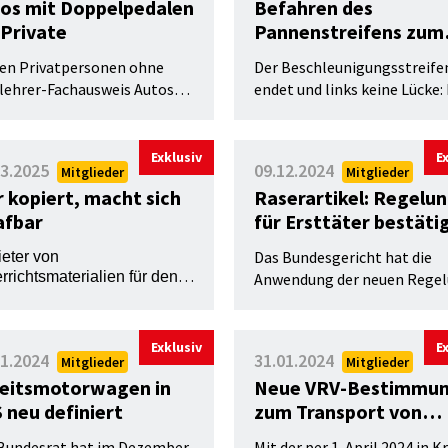
os mit Doppelpedalen
Befahren des
 Private
Pannenstreifens zum
Einspuren
en Privatpersonen ohne
Der Beschleunigungsstreife
lehrer-Fachausweis Autos
endet und links keine Lücke:
Doppelpedalen nutzen? Und
man den Pannenstreifen in
che Bestimmungen gelten
diesem Fall nutzen, um doch
au?
noch auf die Autobahn zu
Exklusiv
E
03.2025
09.12.2024
Mitglieder
Mitglieder
kommen?
 kopiert, macht sich
Raserartikel: Regelu
afbar
für Ersttäter bestäti
Das Bundesgericht hat die
eter von
rrichtsmaterialien für den
Anwendung der neuen Rege
ehrskunde-Unterricht
für Ersttäter bei Raserdelik
U) beobachten zunehmend,
bestätigt.
 Unterlagen kopiert
Exklusiv
E
en. Sind diese Materialien
01.2024
31.01.2024
Mitglieder
Mitglieder
berrechtlich geschützt?
eitsmotorwagen in
Neue VRV-Bestimmu
 neu definiert
zum Transport von
Elektrovelos
Bundesrat hat im Dezember
Mit der per 1. April 2024 in Kr