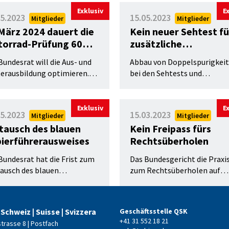
EU-Austritts von UK.
erausweis auf Probe in Kraft.
Verkehrszulassungsvorschri
Exklusiv
E
05.2023
15.05.2023
Mitglieder
Mitglieder
weniger zu tun haben?
März 2024 dauert die
Kein neuer Sehtest fü
orrad-Prüfung 60
zusätzliche
nuten
Ausweiskategorie
Bundesrat will die Aus- und
Abbau von Doppelspurigkei
erausbildung optimieren.
bei den Sehtests und
praktische Führerprüfung für
verkehrsmedizinischen
Motorradführerausweises
Untersuchungen: Wer einen
rt neu 60 Minuten.
Lernfahr- oder Führerauswei
Exklusiv
E
05.2023
15.03.2023
Mitglieder
Mitglieder
besitzt und eine neue
ausch des blauen
Kein Freipass fürs
Ausweiskategorie erwerben w
ierführerausweises
Rechtsüberholen
muss keinen zusätzlichen
Sehtest mehr machen.
Bundesrat hat die Frist zum
Das Bundesgericht die Praxi
usch des blauen
zum Rechtsüberholen auf
erführerausweises in einen
Autobahnen teilweise
eis im Kreditkartenformat
relativiert, nachdem ein
ängert.
fehlbarer Lenker Einsprache
 Schweiz | Suisse | Svizzera
Geschäftsstelle QSK
erhoben hatte.
+41 31 552 18 21
strasse 8 | Postfach