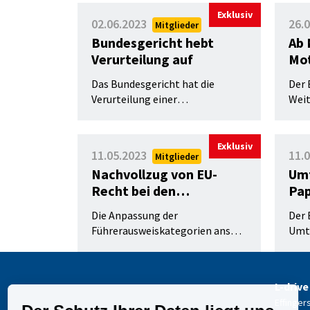
hat prüfen lassen, ob eine solche
des 
Personen per 1. Oktober 2023 in
Führ
Exklusiv
Massnahme rechtlich zulässig
02.06.2023
26.
Mitglieder
Kraft gesetzt.
ist.
Bundesgericht hebt
Ab 
Verurteilung auf
Mot
Mi
Das Bundesgericht hat die
Der 
Verurteilung einer
Weit
Automobilstin wegen Handys
Die 
am Steuer aufgehoben.
den 
daue
Exklusiv
11.05.2023
11.
Mitglieder
Nachvollzug von EU-
Umt
Recht bei den
Pap
Führerausweiskategorie
Die Anpassung der
Der 
n
Führerausweiskategorien ans
Umta
EU-Recht hat Folgen für die
Papi
Schweiz: Betroffen ist die
Ausw
Fahrberechtigung der
verl
L-drive
Ausweisunterkategorie D1.
Effinger