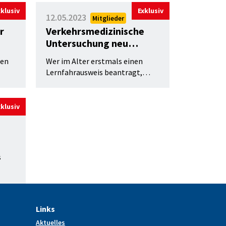
ften
Art. 27 Lernfahrten) teilweise
xklusiv
Exklusiv
12.05.2023
Mitglieder
angepasst.
r
Verkehrsmedizinische
Untersuchung neu
geregelt
ten
Wer im Alter erstmals einen
Lernfahrausweis beantragt,
muss neu erst mit 75 statt wie
bisher mit 65 Jahren zur
s
verkehrsmedizinischen
xklusiv
Kontrolle.
ill,
s
Links
Aktuelles