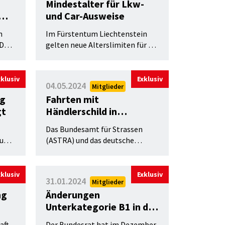
Mindestalter für Lkw-
und Car-Ausweise
n
Im Fürstentum Liechtenstein
 Darf
gelten neue Alterslimiten für die
Führerausweiskategorien C
(Lastwagen) und D
(Gesellschaftswagen).
xklusiv
Exklusiv
04.05.2024
Mitglieder
ng
Fahrten mit
gt
Händlerschild in
Deutschland unbefristet
Das Bundesamt für Strassen
möglich
lung
(ASTRA) und das deutsche
ten
Bundesministerium für Digitales
und Verkehr (BMDV) haben eine
unbefristete Vereinbarung zur
xklusiv
Exklusiv
31.01.2024
Mitglieder
gegenseitigen Anerkennung von
ng
Änderungen
diversen länderspezifischen
Unterkategorie B1 in der
Fahrzeugausweisen und
Kontrollschildern
Verkehrszulassungsvero
aft
Der Bundesrat hat im Dezember