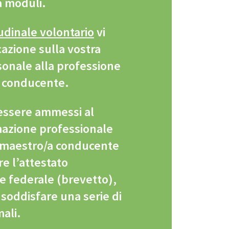
a moduli.
tudinale volontario
vi
cazione sulla vostra
sonale alla professione
a conducente.
 essere ammessi al
mazione professionale
i maestro/a conducente
re l’attestato
e federale (brevetto),
 soddisfare una serie di
mali.