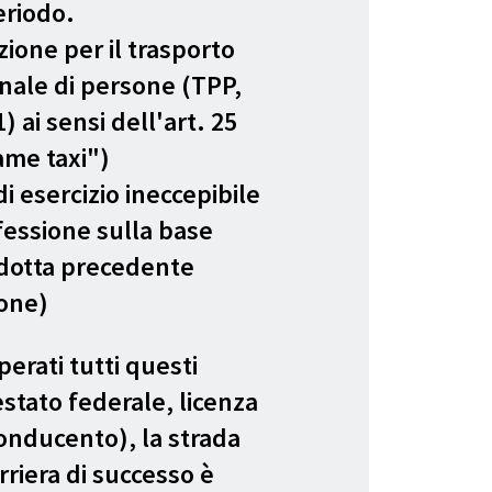
eriodo.
zione per il trasporto
nale di persone (TPP,
) ai sensi dell'art. 25
me taxi")
i esercizio ineccepibile
fessione sulla base
dotta precedente
one)
erati tutti questi
estato federale, licenza
onducento), la strada
rriera di successo è