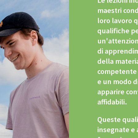
Le lezioni in
maestri con
loro lavoro 
qualifiche p
un'attenzione
di apprendi
della materi
competente d
e un modo di
apparire conv
affidabili.
Queste qual
insegnate e 