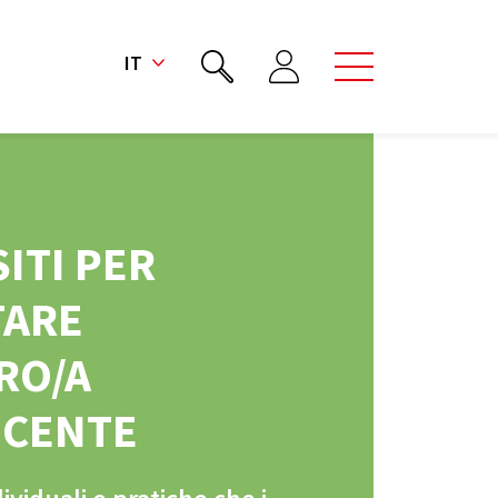
IT
ITI PER
TARE
RO/A
CENTE