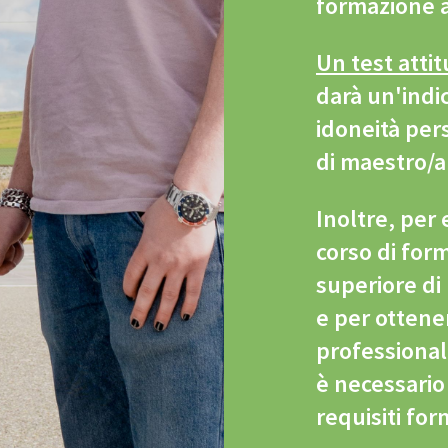
formazione 
Un test atti
darà un'indi
idoneità per
di maestro/
Inoltre, per
corso di for
superiore d
e per ottene
professional
è necessario
requisiti for