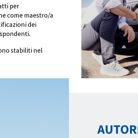
atti per
one come maestro/a
ficazioni dei
ispondenti.
ono stabiliti nel
AUTOR