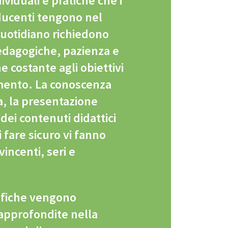
dividuali e pratiche che i
ducenti tengono nel
quotidiano richiedono
edagogiche, pazienza e
 costante agli obiettivi
mento. La conoscenza
a, la presentazione
ei contenuti didattici
 fare sicuro vi fanno
incenti, seri e
ifiche vengono
approfondite nella