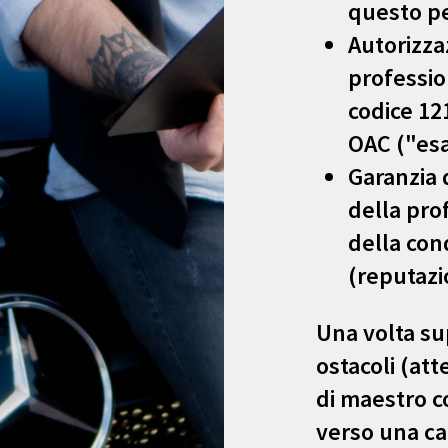
questo p
Autorizza
professio
codice 121
OAC ("esa
Garanzia d
della pro
della con
(reputazi
Una volta sup
ostacoli (att
di maestro c
verso una ca