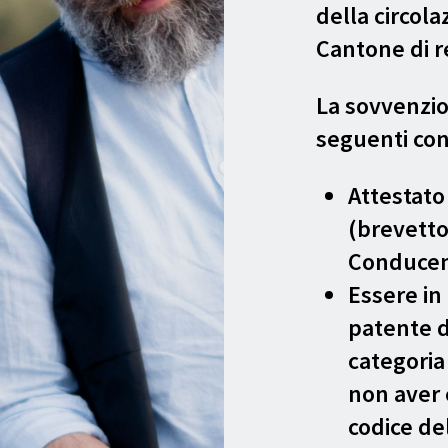
della circola
Cantone di r
La sovvenzio
seguenti con
Attestato
(brevetto
Conducen
Essere in
patente d
categoria
non aver 
codice de