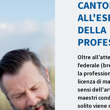
CANTO
ALL'ES
DELLA
PROFE
Oltre all’at
federale (br
la professio
licenza di m
sensi dell'ar
maestri cond
solito viene r