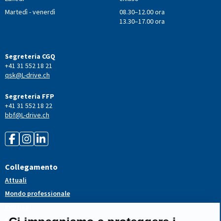
Martedì - venerdì
08.30–12.00 ora
13.30–17.00 ora
Segreteria CGQ
+41 31 552 18 21
qsk@L-drive.ch
Segreteria FFP
+41 31 552 18 22
bbf@L-drive.ch
Collegamento
Attuali
Mondo professionale
Politica
Servizi